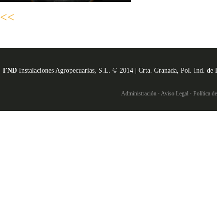
<<
FND
Instalaciones Agropecuarias, S.L. © 2014 | Crta. Granada, Pol. Ind. 
Administración
·
Aviso Legal
·
Política d