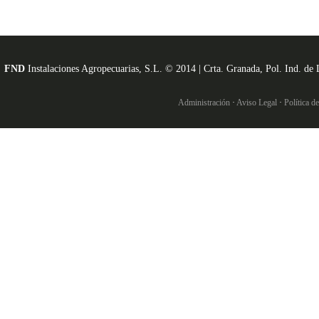
FND
Instalaciones Agropecuarias, S.L. © 2014 | Crta. Granada, Pol. Ind. 
Administración
·
Aviso Legal
·
Política d